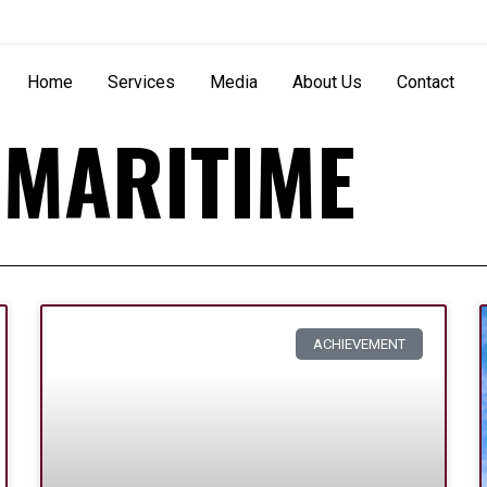
Home
Services
Media
About Us
Contact
 MARITIME
Page
Page
Page
Page
Page
ACHIEVEMENT