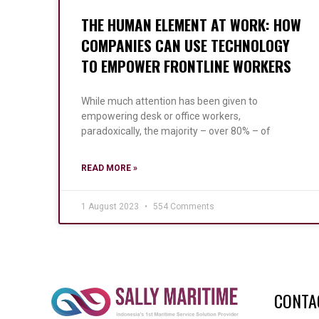
THE HUMAN ELEMENT AT WORK: HOW
COMPANIES CAN USE TECHNOLOGY
TO EMPOWER FRONTLINE WORKERS
While much attention has been given to
empowering desk or office workers,
paradoxically, the majority – over 80% – of
READ MORE »
1 August 2023
554 Comments
CONTA