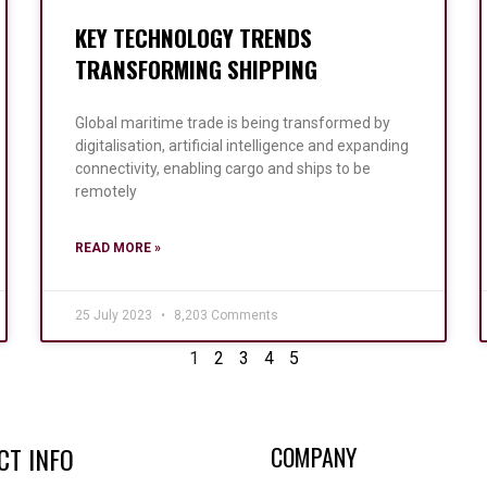
KEY TECHNOLOGY TRENDS
TRANSFORMING SHIPPING
Global maritime trade is being transformed by
digitalisation, artificial intelligence and expanding
connectivity, enabling cargo and ships to be
remotely
READ MORE »
25 July 2023
8,203 Comments
1
2
3
4
5
CT INFO
COMPANY