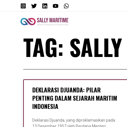
Skip
to
content
TAG: SALLY
DEKLARASI DJUANDA: PILAR
PENTING DALAM SEJARAH MARITIM
INDONESIA
Deklarasi Djuanda, yang diproklamasikan pada
13 Desember 1957 oleh Perdana Menteri