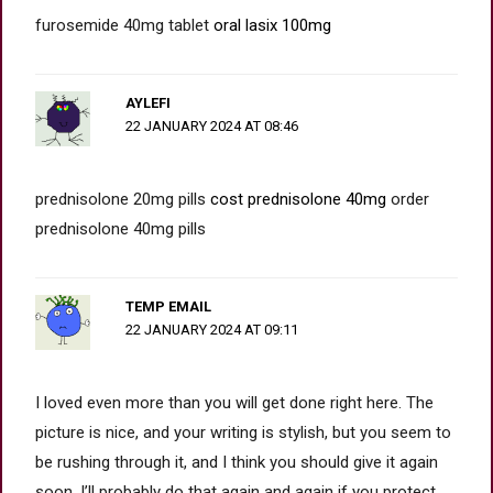
furosemide 40mg tablet
oral lasix 100mg
AYLEFI
22 JANUARY 2024 AT 08:46
prednisolone 20mg pills
cost prednisolone 40mg
order
prednisolone 40mg pills
TEMP EMAIL
22 JANUARY 2024 AT 09:11
I loved even more than you will get done right here. The
picture is nice, and your writing is stylish, but you seem to
be rushing through it, and I think you should give it again
soon. I’ll probably do that again and again if you protect