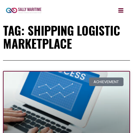
MAIN
Skip
to
MEN
content
TAG: SHIPPING LOGISTIC
MARKETPLACE
ACHIEVEMENT